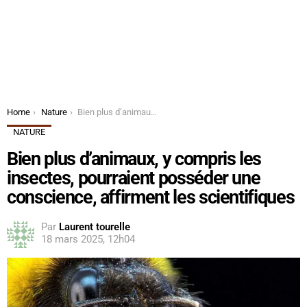
You are here:
Home
Nature
Bien plus d’animaux, y compris les insectes, pourraient posséder une conscience, affirment les scientifiques
NATURE
Bien plus d’animaux, y compris les
insectes, pourraient posséder une
conscience, affirment les scientifiques
Par
Laurent tourelle
18 mars 2025, 12h04