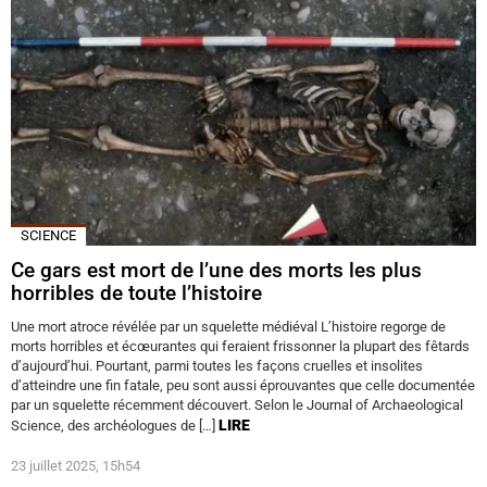
SCIENCE
Ce gars est mort de l’une des morts les plus
horribles de toute l’histoire
Une mort atroce révélée par un squelette médiéval L’histoire regorge de
morts horribles et écœurantes qui feraient frissonner la plupart des fêtards
d’aujourd’hui. Pourtant, parmi toutes les façons cruelles et insolites
d’atteindre une fin fatale, peu sont aussi éprouvantes que celle documentée
par un squelette récemment découvert. Selon le Journal of Archaeological
LIRE
Science, des archéologues de […]
23 juillet 2025, 15h54