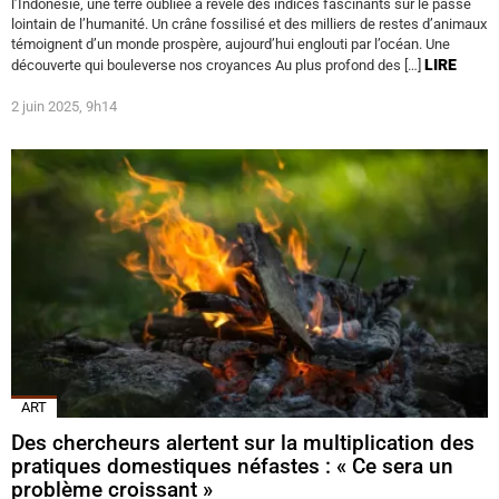
l’Indonésie, une terre oubliée a révélé des indices fascinants sur le passé
lointain de l’humanité. Un crâne fossilisé et des milliers de restes d’animaux
témoignent d’un monde prospère, aujourd’hui englouti par l’océan. Une
LIRE
découverte qui bouleverse nos croyances Au plus profond des […]
2 juin 2025, 9h14
ART
Des chercheurs alertent sur la multiplication des
pratiques domestiques néfastes : « Ce sera un
problème croissant »