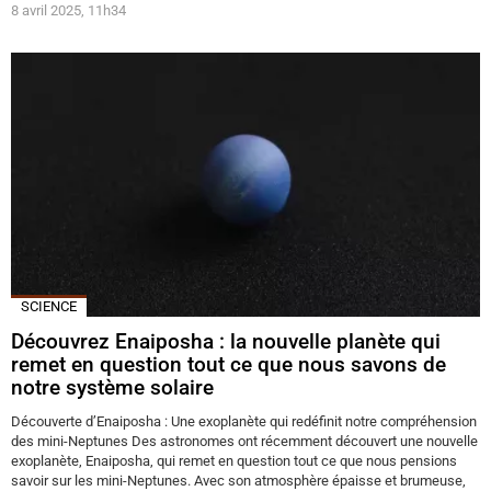
8 avril 2025, 11h34
SCIENCE
Découvrez Enaiposha : la nouvelle planète qui
remet en question tout ce que nous savons de
notre système solaire
Découverte d’Enaiposha : Une exoplanète qui redéfinit notre compréhension
des mini-Neptunes Des astronomes ont récemment découvert une nouvelle
exoplanète, Enaiposha, qui remet en question tout ce que nous pensions
savoir sur les mini-Neptunes. Avec son atmosphère épaisse et brumeuse,