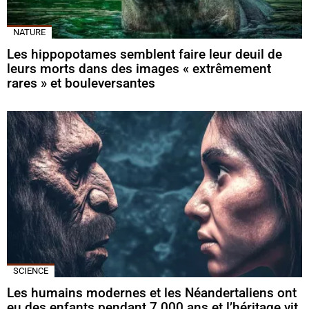
NATURE
Les hippopotames semblent faire leur deuil de
leurs morts dans des images « extrêmement
rares » et bouleversantes
SCIENCE
Les humains modernes et les Néandertaliens ont
eu des enfants pendant 7 000 ans et l’héritage vit