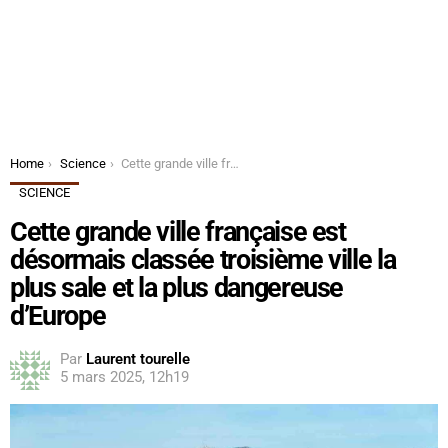
You are here:
Home
Science
Cette grande ville française est désormais classée troisième ville la plus sale et la plus dangereuse d’Europe
SCIENCE
Cette grande ville française est
désormais classée troisième ville la
plus sale et la plus dangereuse
d’Europe
Par
Laurent tourelle
5 mars 2025, 12h19