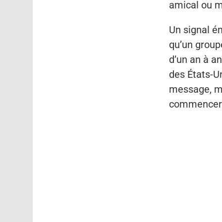
amical ou 
Un signal é
qu’un group
d’un an à an
des États-Un
message, mai
commencer