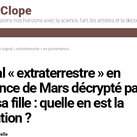
Clope
ssons nos horizons avec la science, l'art, les artistes et la déc
gnal « extraterrestre » en provenance de Mars décrypté par un père et sa fille : quelle en est la signification ?
l « extraterrestre » en
nce de Mars décrypté pa
a fille : quelle en est la
tion ?
elle