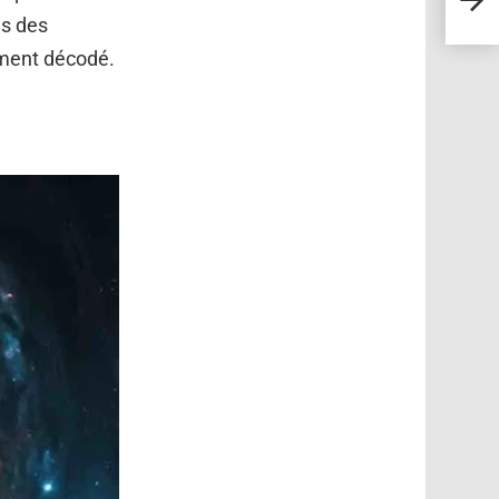
explo
ès des
tement décodé.