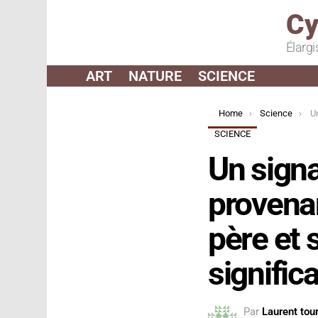
Cy
Élargi
ART
NATURE
SCIENCE
You are here:
Home
Science
Un si
SCIENCE
Un signa
provena
père et s
significa
Par
Laurent tour