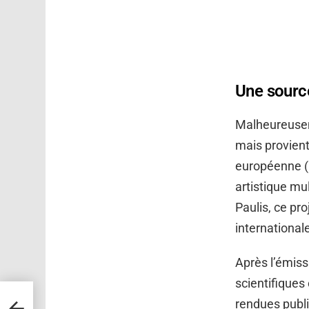
Une sourc
Malheureuseme
mais provient
européenne (E
artistique mul
Paulis, ce pr
international
Après l’émiss
scientifiques
a
rendues publi
 à un