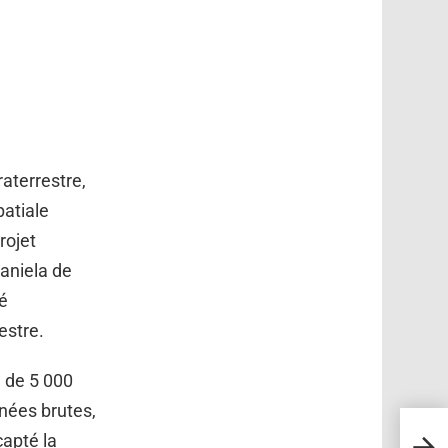
raterrestre,
patiale
rojet
 Daniela de
é
estre.
l de 5 000
nnées brutes,
Un sc
capté la