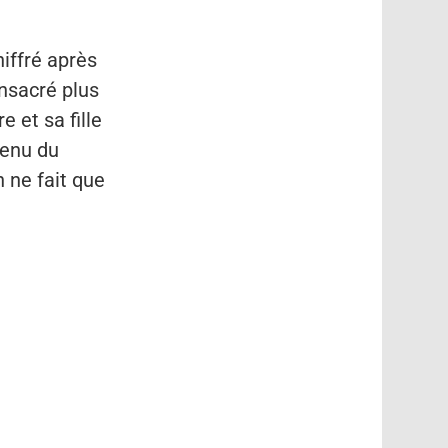
iffré après
nsacré plus
 et sa fille
tenu du
 ne fait que