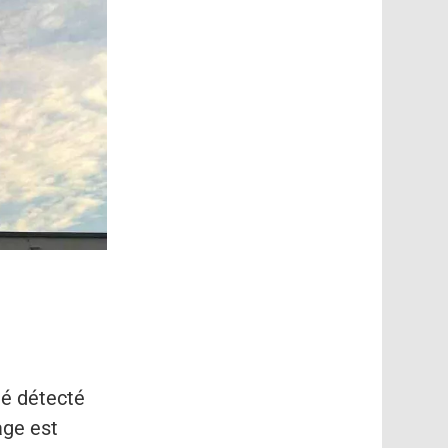
té détecté
age est