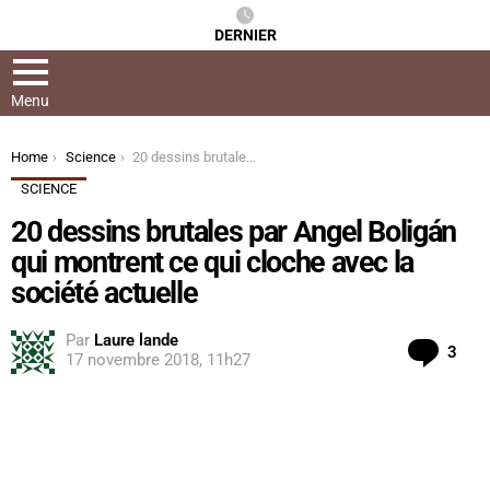
DERNIER
Menu
You are here:
Home
Science
20 dessins brutales par Angel Boligán qui montrent ce qui cloche avec la société actuelle
SCIENCE
20 dessins brutales par Angel Boligán
qui montrent ce qui cloche avec la
société actuelle
Par
Laure lande
Com
3
17 novembre 2018, 11h27