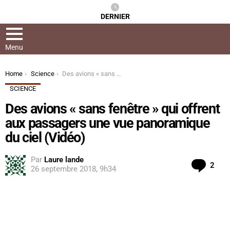
DERNIER
Menu
You are here:
Home
Science
Des avions « sans fenêtre » qui offrent aux passagers une vue panoramique du ciel (Vidéo)
SCIENCE
Des avions « sans fenêtre » qui offrent
aux passagers une vue panoramique
du ciel (Vidéo)
Par
Laure lande
Com
2
26 septembre 2018, 9h34