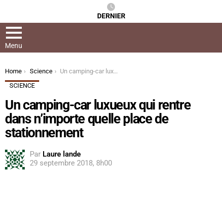
DERNIER
Menu
You are here:
Home
Science
Un camping-car luxueux qui rentre dans n’importe quelle place de stationnement
SCIENCE
Un camping-car luxueux qui rentre
dans n’importe quelle place de
stationnement
Par
Laure lande
29 septembre 2018, 8h00