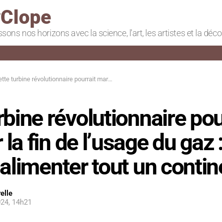
Clope
ssons nos horizons avec la science, l'art, les artistes et la déc
 turbine révolutionnaire pourrait marquer la fin de l’usage du gaz : elle pourrait alimenter tout un continent
rbine révolutionnaire pou
la fin de l’usage du gaz :
 alimenter tout un contin
elle
24, 14h21