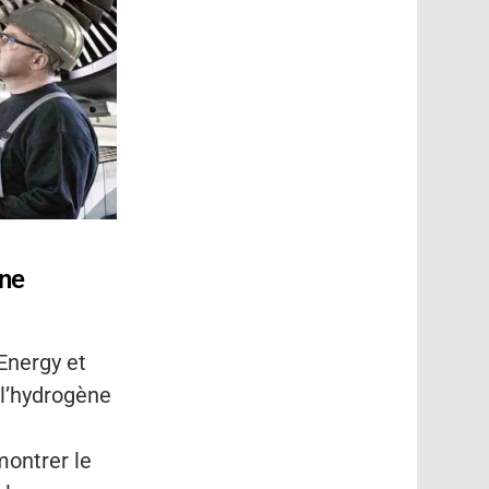
ène
Energy et
 l’hydrogène
ontrer le