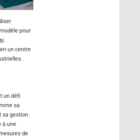
liser
 modèle pour
y,
 en un centre
strielles.
t un défi
comme sa
 sa gestion
e à une
 mesures de