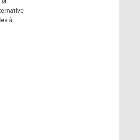
 la
ternative
les à