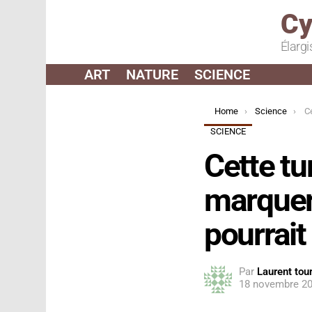
Cy
Élargi
ART
NATURE
SCIENCE
You are here:
Home
Science
Cette
SCIENCE
Cette tu
marquer 
pourrait
Par
Laurent tour
18 novembre 20