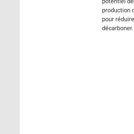
potentiel d
production d
pour réduire
décarboner.