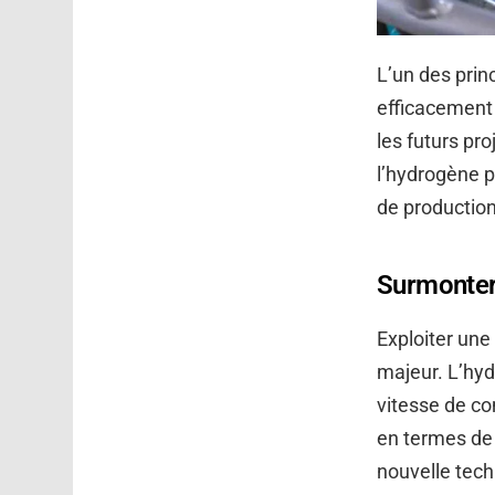
L’un des prin
efficacement
les futurs pr
l’hydrogène p
de production
Surmonter l
Exploiter une
majeur. L’hy
vitesse de c
en termes de 
nouvelle tec