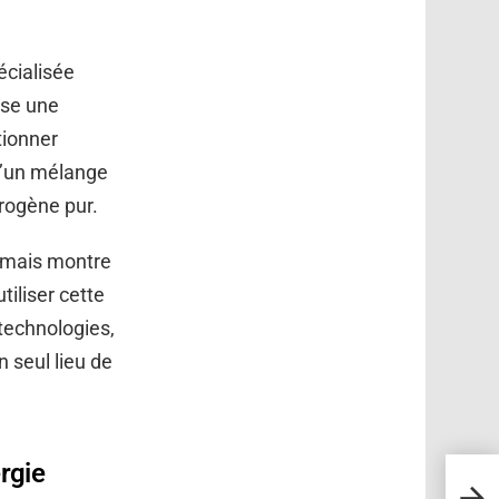
écialisée
ise une
tionner
 d’un mélange
rogène pur.
 mais montre
tiliser cette
technologies,
n seul lieu de
rgie
Pour