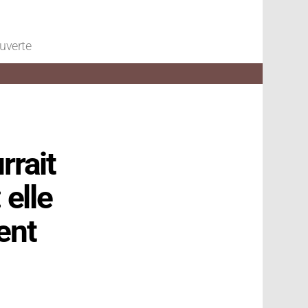
ouverte
rrait
 elle
ent