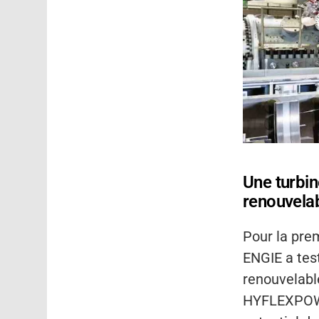
Une turbin
renouvela
Pour la pre
ENGIE a tes
renouvelable
HYFLEXPOWER