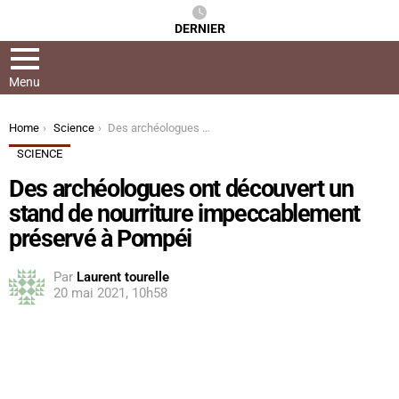
DERNIER
Menu
You are here:
Home
Science
Des archéologues ont découvert un stand de nourriture impeccablement préservé à Pompéi
SCIENCE
Des archéologues ont découvert un
stand de nourriture impeccablement
préservé à Pompéi
Par
Laurent tourelle
20 mai 2021, 10h58