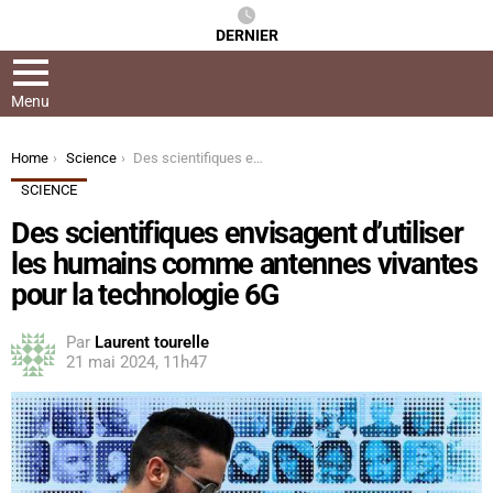
DERNIER
Menu
You are here:
Home
Science
Des scientifiques envisagent d’utiliser les humains comme antennes vivantes pour la technologie 6G
SCIENCE
Des scientifiques envisagent d’utiliser
les humains comme antennes vivantes
pour la technologie 6G
Par
Laurent tourelle
21 mai 2024, 11h47