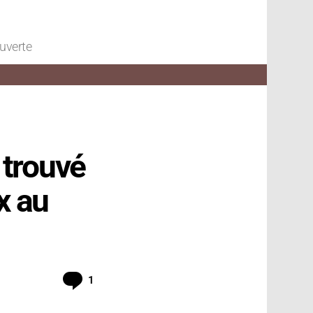
ouverte
 trouvé
x au
Commentaire
1