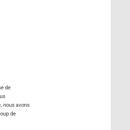
se de
ous
e, nous avons
coup de