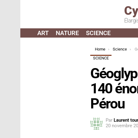
Cy
Élargi
ART
NATURE
SCIENCE
You are here:
Home
Science
Géo
SCIENCE
Géoglyp
140 éno
Pérou
Par
Laurent tour
20 novembre 20