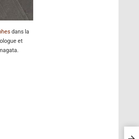
phes
dans la
pologue et
amagata.
Sergi