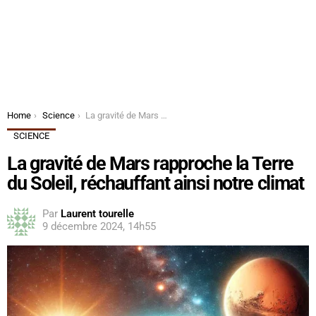
You are here:
Home
Science
La gravité de Mars rapproche la Terre du Soleil, réchauffant ainsi notre climat
SCIENCE
La gravité de Mars rapproche la Terre
du Soleil, réchauffant ainsi notre climat
Par
Laurent tourelle
9 décembre 2024, 14h55