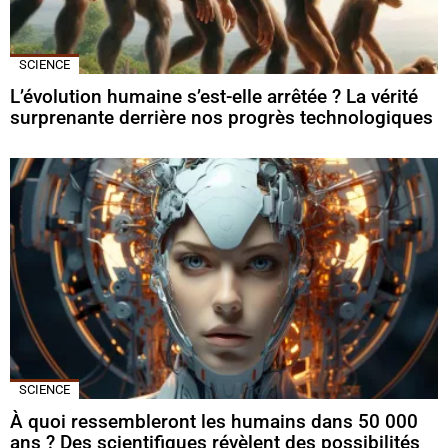
SCIENCE
L’évolution humaine s’est-elle arrêtée ? La vérité
surprenante derrière nos progrès technologiques
SCIENCE
À quoi ressembleront les humains dans 50 000
ans ? Des scientifiques révèlent des possibilités