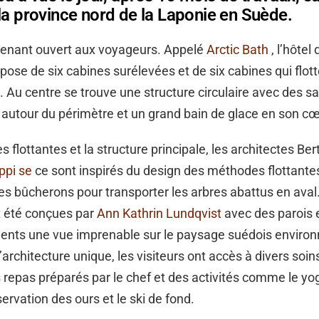
la province nord de la Laponie en Suède.
ntenant ouvert aux voyageurs. Appelé
Arctic Bath
, l’hôtel
ose de six cabines surélevées et de six cabines qui flott
e. Au centre se trouve une structure circulaire avec des s
autour du périmètre et un grand bain de glace en son cœ
s flottantes et la structure principale, les architectes Ber
ppi se
ce sont inspirés du design des méthodes flottante
 les bûcherons pour transporter les arbres abattus en aval
t été conçues par
Ann Kathrin Lundqvist
avec des parois e
lients une vue imprenable sur le paysage suédois environ
’architecture unique, les visiteurs ont accès à divers soin
s repas préparés par le chef et des activités comme le yog
servation des ours et le ski de fond.