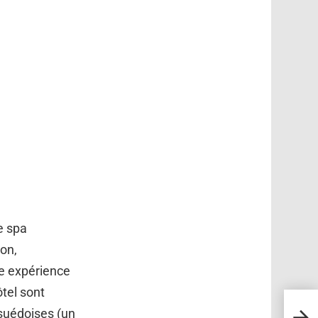
e spa
ion,
une expérience
ôtel sont
Cette
suédoises (un
jambe