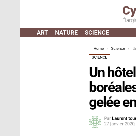
Cy
Élargi
ART
NATURE
SCIENCE
You are here:
Home
Science
Un h
SCIENCE
Un hôtel
boréales
gelée e
Par
Laurent tour
27 janvier 2020