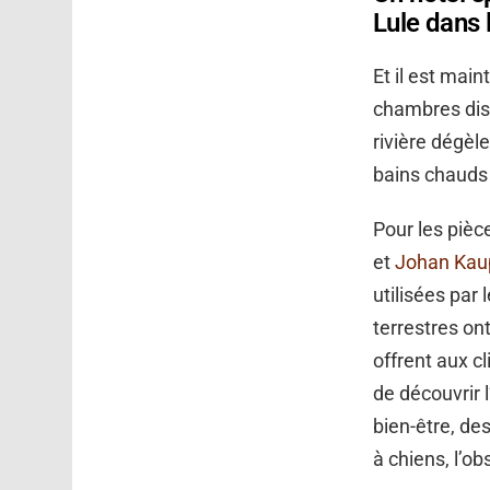
Lule dans 
Et il est mai
chambres disp
rivière dégèl
bains chauds 
Pour les pièce
et
Johan Kau
utilisées par
terrestres on
offrent aux c
de découvrir l
bien-être, de
à chiens, l’ob