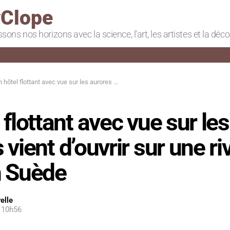
Clope
ssons nos horizons avec la science, l'art, les artistes et la déc
ôtel flottant avec vue sur les aurores boréales vient d’ouvrir sur une rivière gelée en Suède
 flottant avec vue sur le
 vient d’ouvrir sur une ri
n Suède
elle
, 10h56