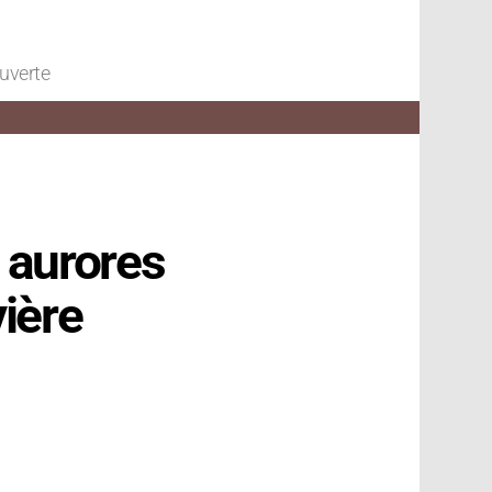
ouverte
s aurores
vière