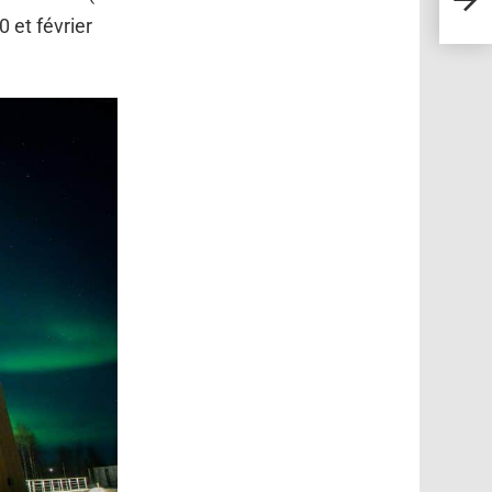
temp
0 et février