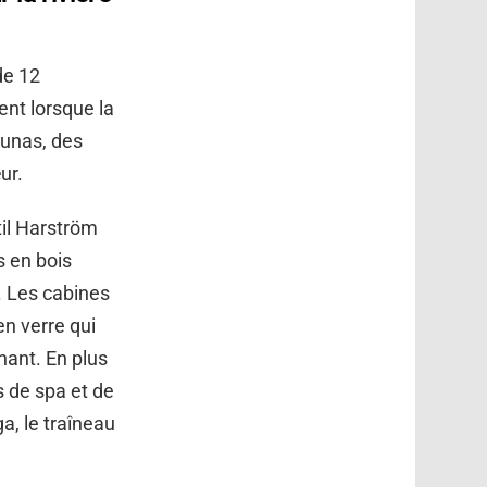
 de 12
ent lorsque la
aunas, des
ur.
til Harström
s en bois
. Les cabines
n verre qui
nant. En plus
s de spa et de
a, le traîneau