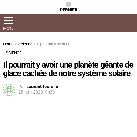
DERNIER
Menu
You are here:
Home
Science
Il pourrait y avoir une planète géante de glace cachée de notre système solaire
SCIENCE
Il pourrait y avoir une planète géante de
glace cachée de notre système solaire
Par
Laurent tourelle
28 juin 2023, 9h36