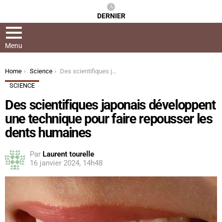
DERNIER
Menu
You are here:
Home
Science
Des scientifiques japonais développent une technique pour faire repousser les dents humaines
SCIENCE
Des scientifiques japonais développent
une technique pour faire repousser les
dents humaines
Par
Laurent tourelle
16 janvier 2024, 14h48