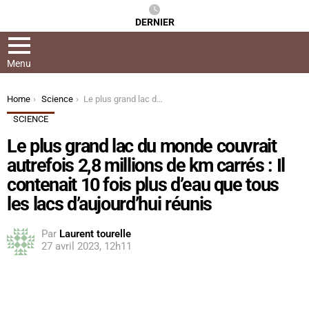
DERNIER
Menu
You are here:
Home
Science
Le plus grand lac du monde couvrait autrefois 2,8 millions de km carrés : Il contenait 10 fois plus d’eau que tous les lacs d’aujourd’hui réunis
SCIENCE
Le plus grand lac du monde couvrait
autrefois 2,8 millions de km carrés : Il
contenait 10 fois plus d’eau que tous
les lacs d’aujourd’hui réunis
Par
Laurent tourelle
27 avril 2023, 12h11