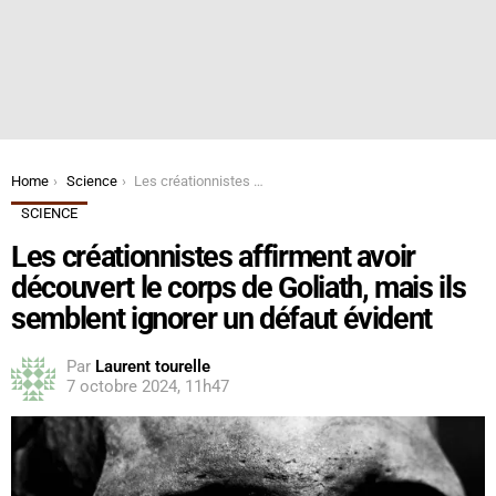
You are here:
Home
Science
Les créationnistes affirment avoir découvert le corps de Goliath, mais ils semblent ignorer un défaut évident
SCIENCE
Les créationnistes affirment avoir
découvert le corps de Goliath, mais ils
semblent ignorer un défaut évident
Par
Laurent tourelle
7 octobre 2024, 11h47