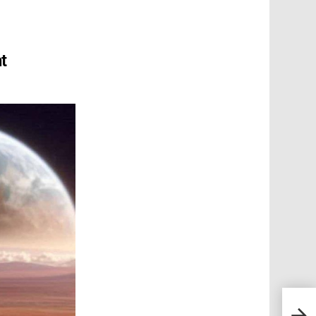
t
Un ch
a tué