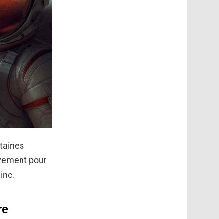
rtaines
tivement pour
uine.
re