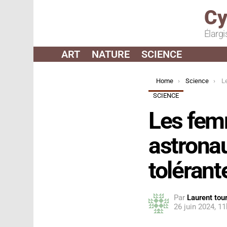
Cy
Élargi
ART
NATURE
SCIENCE
You are here:
Home
Science
Les f
SCIENCE
Les femm
astronau
tolérant
Par
Laurent tour
26 juin 2024, 1