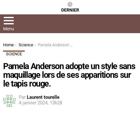
DERNIER
Menu
You are here:
Home
Science
Pamela Anderson adopte un style sans maquillage lors de ses apparitions sur le tapis rouge.
SCIENCE
Pamela Anderson adopte un style sans
maquillage lors de ses apparitions sur
le tapis rouge.
Par
Laurent tourelle
4 janvier 2024, 13h28