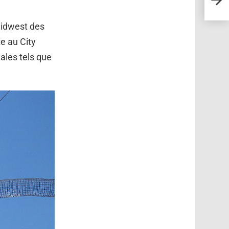
par S
Midwest des
te au City
ales tels que