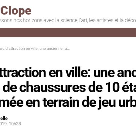
Clope
ssons nos horizons avec la science, l'art, les artistes et la déc
d’attraction en ville: une ancienne fabrique de chaussures de 10 étages transformée en terrain de jeu urbain
ttraction en ville: une a
e de chaussures de 10 é
mée en terrain de jeu ur
elle
019, 10h38