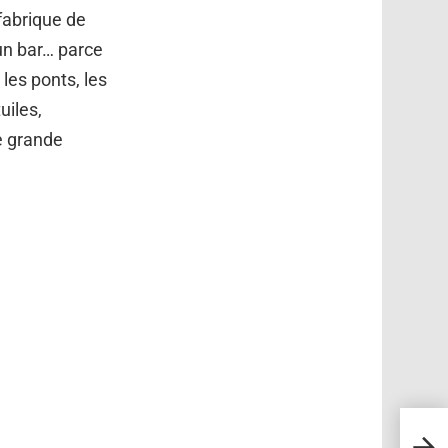
 fabrique de
un bar… parce
les ponts, les
uiles,
de grande
Des s