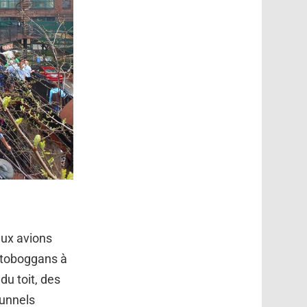
eux avions
 toboggans à
du toit, des
tunnels