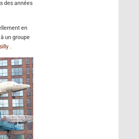
rès des années
uellement en
 à un groupe
illy
.