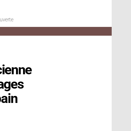
ouverte
ncienne
tages
bain