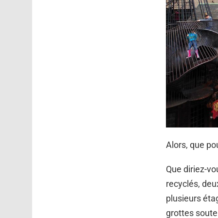
Alors, que po
Que diriez-vo
recyclés, de
plusieurs étag
grottes soute