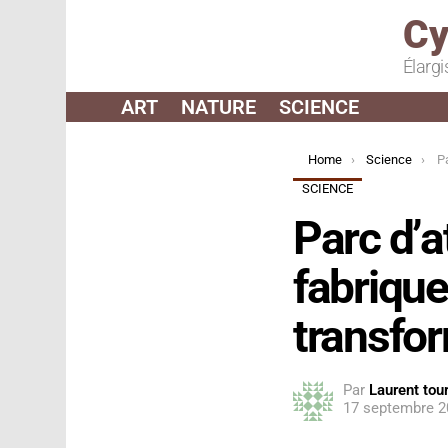
Cy
Élargi
ART
NATURE
SCIENCE
You are here:
Home
Science
Parc 
SCIENCE
Parc d’a
fabriqu
transfor
Par
Laurent tour
17 septembre 2