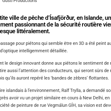
: Gústi Productions
ite ville de pêche d’Ísafjörður, en Islande, u
ent passionnant de la sécurité routière vie
resque littéralement.
assage pour piétons qui semble être en 3D a été peint 
 d’optique intelligemment détaillée.
t le design innovant donne aux piétons le sentiment de
 attire aussi l’attention des conducteurs, qui seront sûrs de r
ois qu’ils auront repéré les ‘bandes de zèbres’ flottantes.
e islandais à l’environnement, Ralf Trylla, a demandé 
après avoir vu un projet similaire en cours à New Delhi, en
société de peinture de rue Vegmálun GÍH, sa vision est dev