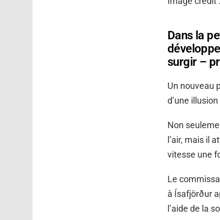
Image crédit 
Dans la pet
développem
surgir – p
Un nouveau p
d’une illusion
Non seulemen
l’air, mais il
vitesse une f
Le commissair
à Ísafjörður 
l’aide de la 