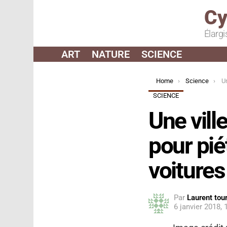
Cy
Élargi
ART
NATURE
SCIENCE
You are here:
Home
Science
Une v
SCIENCE
Une vill
pour pié
voitures
Par
Laurent tour
6 janvier 2018,