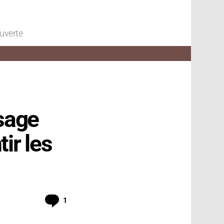
ouverte
ssage
ir les
Commentaire
1