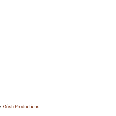
e:
Gústi Productions