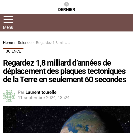
DERNIER
Menu
You are here:
Home
Science
Regardez 1,8 milliard d’années de déplacement des plaques tectoniques de la Terre en seulement 60 secondes
SCIENCE
Regardez 1,8 milliard d’années de
déplacement des plaques tectoniques
de la Terre en seulement 60 secondes
Par
Laurent tourelle
11 septembre 2024, 13h24