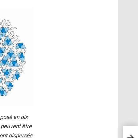
sposé en dix
 peuvent être
Le ch
sont dispersés