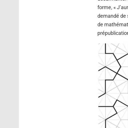
forme, « J’au
demandé de s
de mathématiq
prépublicatio