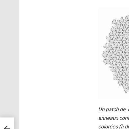
Un patch de 1
anneaux conce
colorées (à d
 le