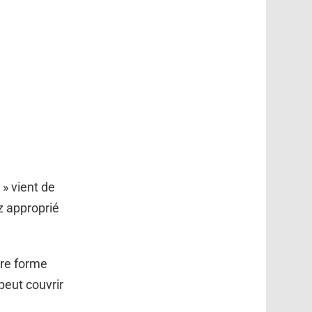
 » vient de
ez approprié
tre forme
 peut couvrir