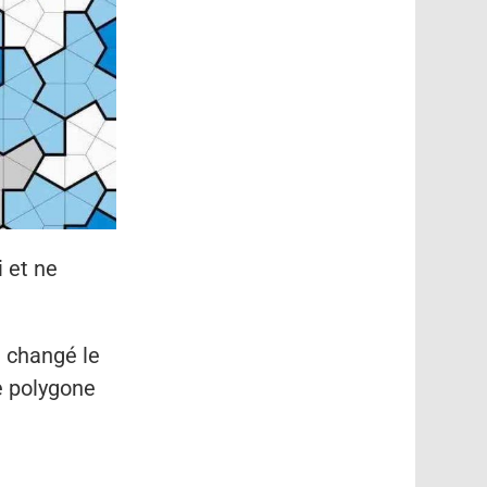
 et ne
a changé le
e polygone