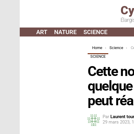
Cy
Élargi
ART
NATURE
SCIENCE
You are here:
Home
Science
Cett
SCIENCE
Cette nou
quelque
peut réa
Par
Laurent tour
29 mars 2023, 