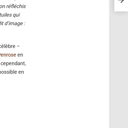
– alo
on réfléchis
uiles qui
t d’image :
célèbre –
Penrose
en
s, cependant,
possible en