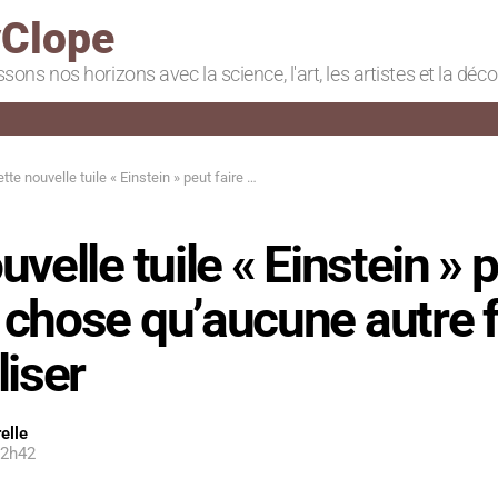
Clope
ssons nos horizons avec la science, l'art, les artistes et la déc
e nouvelle tuile « Einstein » peut faire quelque chose qu’aucune autre forme ne peut réaliser
velle tuile « Einstein » p
 chose qu’aucune autre 
liser
elle
12h42