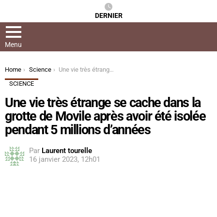
DERNIER
Menu
You are here:
Home
Science
Une vie très étrange se cache dans la grotte de Movile après avoir été isolée pendant 5 millions d’années
SCIENCE
Une vie très étrange se cache dans la
grotte de Movile après avoir été isolée
pendant 5 millions d’années
Par
Laurent tourelle
16 janvier 2023, 12h01