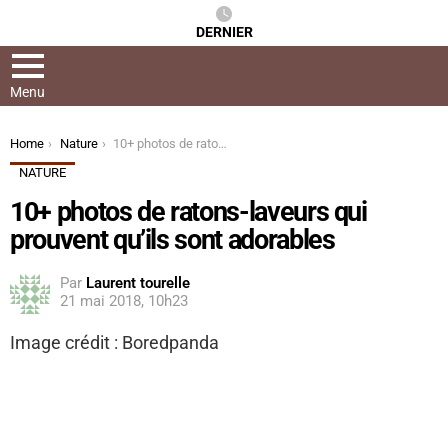
DERNIER
Menu
You are here:
Home
Nature
10+ photos de ratons-laveurs qui prouvent qu’ils sont adorables
NATURE
10+ photos de ratons-laveurs qui
prouvent qu’ils sont adorables
Par
Laurent tourelle
21 mai 2018, 10h23
Image crédit : Boredpanda