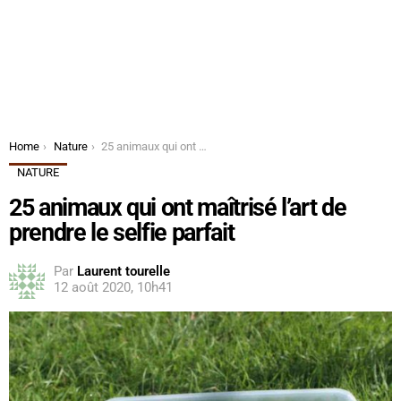
You are here:
Home
Nature
25 animaux qui ont maîtrisé l’art de prendre le selfie parfait
NATURE
25 animaux qui ont maîtrisé l’art de
prendre le selfie parfait
Par
Laurent tourelle
12 août 2020, 10h41