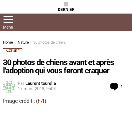
DERNIER
Menu
You are here:
Home
Nature
30 photos de chiens avant et après l’adoption qui vous feront craquer
NATURE
30 photos de chiens avant et après
l’adoption qui vous feront craquer
Par
Laurent tourelle
Com
1
17 mars 2018, 9h03
Image crédit : (
h/t
)