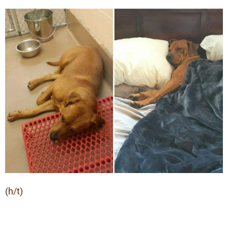
(
h/t
)