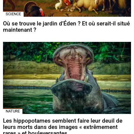
SCIENCE
Où se trouve le jardin d’Éden ? Et où serait-il situé
maintenant ?
NATURE
Les hippopotames semblent faire leur deuil de
leurs morts dans des images « extrêmement
rares » et bouleversantes