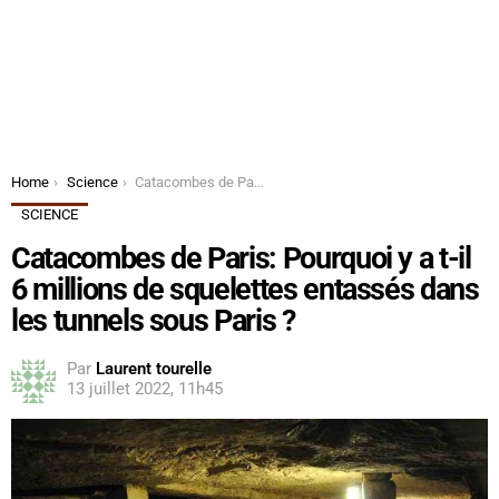
You are here:
Home
Science
Catacombes de Paris: Pourquoi y a t-il 6 millions de squelettes entassés dans les tunnels sous Paris ?
SCIENCE
Catacombes de Paris: Pourquoi y a t-il
6 millions de squelettes entassés dans
les tunnels sous Paris ?
Par
Laurent tourelle
13 juillet 2022, 11h45