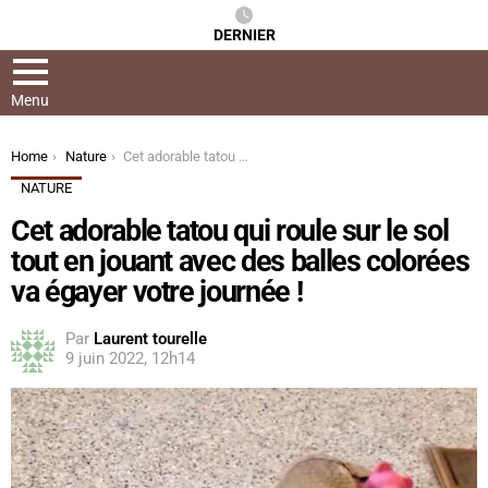
DERNIER
Menu
You are here:
Home
Nature
Cet adorable tatou qui roule sur le sol tout en jouant avec des balles colorées va égayer votre journée !
NATURE
Cet adorable tatou qui roule sur le sol
tout en jouant avec des balles colorées
va égayer votre journée !
Par
Laurent tourelle
9 juin 2022, 12h14