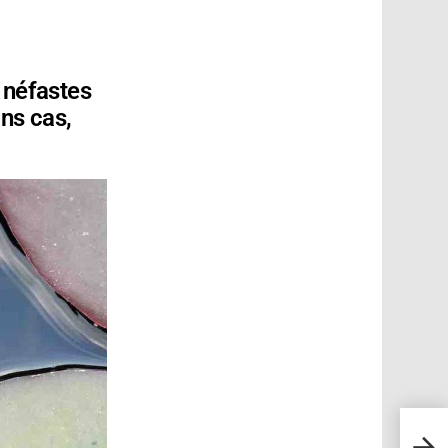
 néfastes
ns cas,
L’as
densi