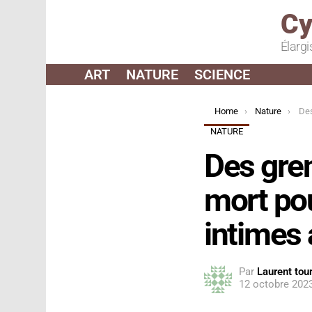
Cy
Élargi
ART
NATURE
SCIENCE
You are here:
Home
Nature
Des greno
NATURE
Des gren
mort pou
intimes 
Par
Laurent tour
12 octobre 202