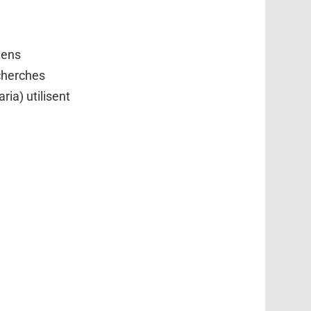
yens
cherches
ia) utilisent