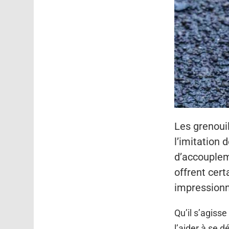
Les grenoui
l’imitation 
d’accouplem
offrent cert
impressionna
Qu’il s’agiss
l’aider à se d