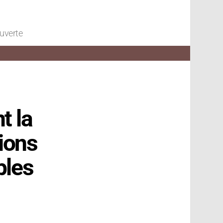
ouverte
t la
tions
bles