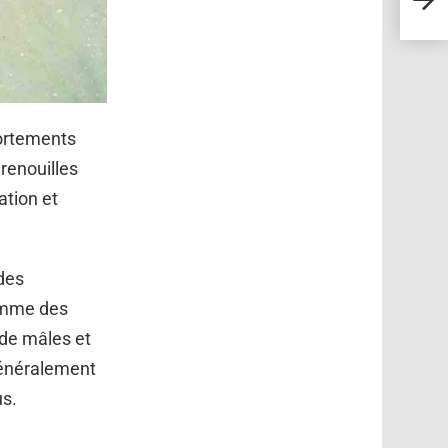
éléme
portements
renouilles
ation et
des
comme des
 de mâles et
généralement
us.