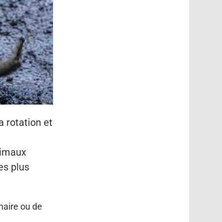
 rotation et
nimaux
es plus
naire ou de
e