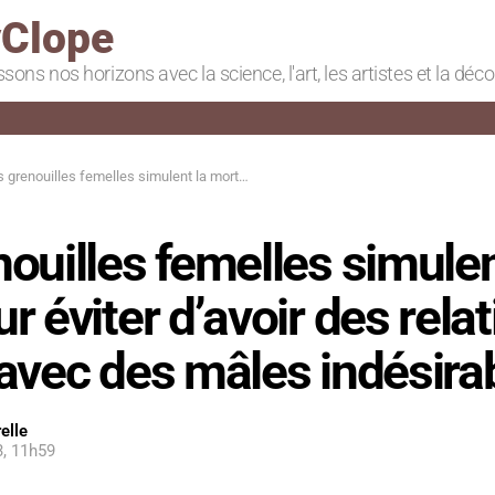
Clope
ssons nos horizons avec la science, l'art, les artistes et la déc
uilles femelles simulent la mort pour éviter d’avoir des relations intimes avec des mâles indésirables
ouilles femelles simulen
r éviter d’avoir des rela
avec des mâles indésira
elle
3, 11h59