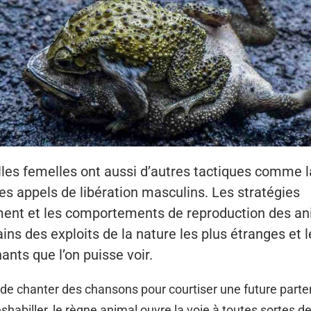
lles femelles ont aussi d’autres tactiques comme la
des appels de libération masculins. Les stratégies
ent et les comportements de reproduction des a
ains des exploits de la nature les plus étranges et l
nts que l’on puisse voir.
e de chanter des chansons pour courtiser une future parte
éshabiller, le règne animal ouvre la voie à toutes sortes d