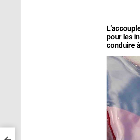
L’accoupl
pour les i
conduire à
a