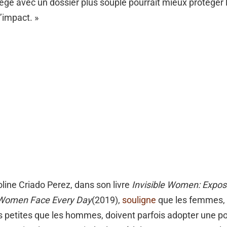
 siège avec un dossier plus souple pourrait mieux protéger
’impact. »
oline Criado Perez, dans son livre
Invisible Women: Expos
 Women Face Every Day
(2019),
souligne
que les femmes, 
petites que les hommes, doivent parfois adopter une po