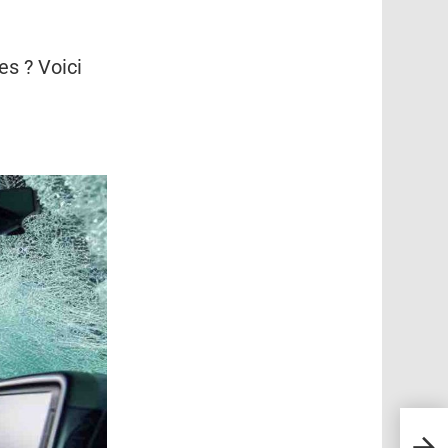
es ? Voici
L’ave