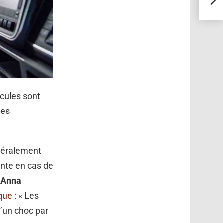
déte
icules sont
ues
néralement
ante en cas de
.
Anna
que
: « Les
d’un choc par