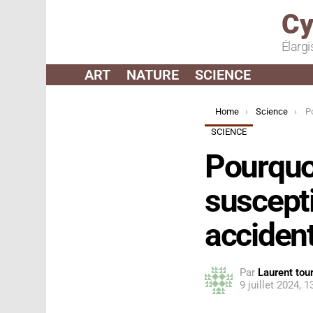
Cy
Élargi
ART
NATURE
SCIENCE
You are here:
Home
Science
Pourq
SCIENCE
Pourquo
suscept
acciden
Par
Laurent tour
9 juillet 2024, 