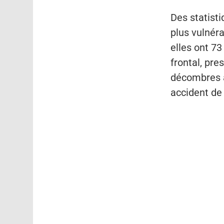
Des statist
plus vulnéra
elles ont 7
frontal, pre
décombres a
accident de 