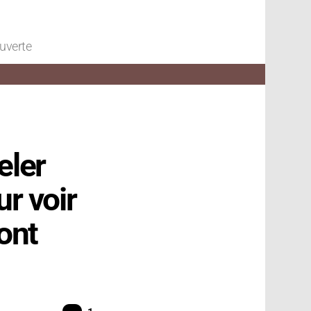
ouverte
eler
r voir
sont
Commentaire