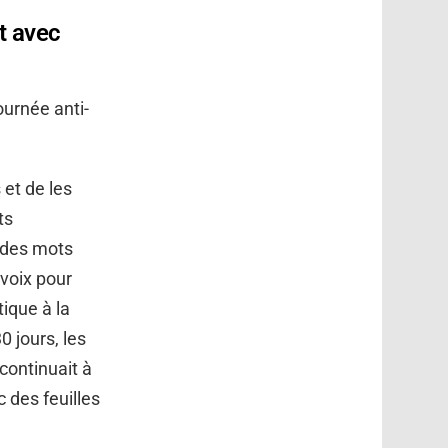
ct avec
ournée anti-
 et de les
ts
 des mots
 voix pour
ique à la
0 jours, les
continuait à
c des feuilles