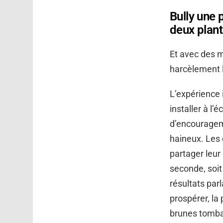
Bully une p
deux plant
Et avec des mi
harcèlement 
L’expérience 
installer à l
d’encourageme
haineux. Les 
partager leur
seconde, soit 
résultats par
prospérer, la 
brunes tomba