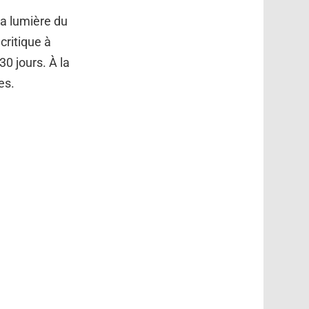
la lumière du
critique à
0 jours. À la
es.