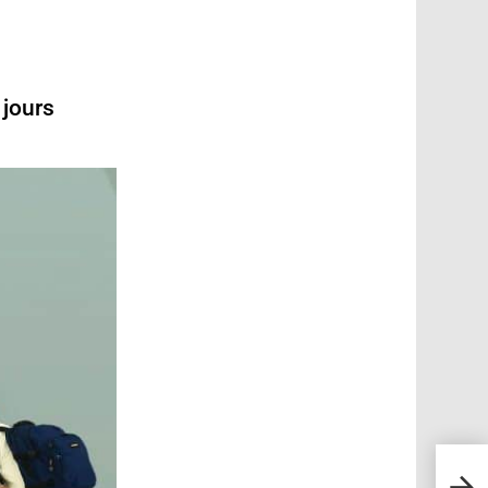
 jours
20+ C