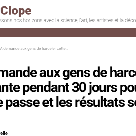
Clope
ssons nos horizons avec la science, l'art, les artistes et la déc
nde aux gens de harceler cette plante pendant 30 jours pour voir ce qui se passe et les résultats sont visibles
mande aux gens de harc
ante pendant 30 jours pou
e passe et les résultats 
elle