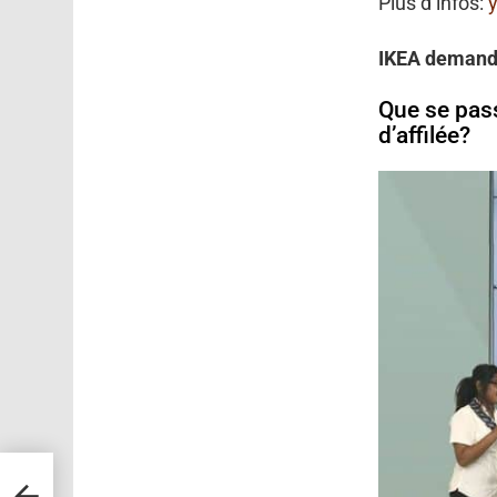
Plus d’infos:
IKEA demande
Que se pass
d’affilée?
côté