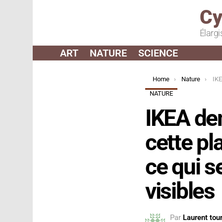
Cy
Élargi
ART
NATURE
SCIENCE
You are here:
Home
Nature
IKEA dema
NATURE
IKEA de
cette pl
ce qui s
visibles
Par
Laurent tour