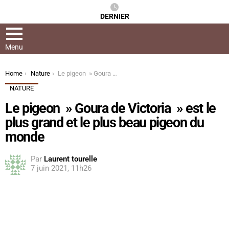
DERNIER
Menu
You are here:
Home
Nature
Le pigeon » Goura de Victoria » est le plus grand et le plus beau pigeon du monde
NATURE
Le pigeon » Goura de Victoria » est le
plus grand et le plus beau pigeon du
monde
Par
Laurent tourelle
7 juin 2021, 11h26