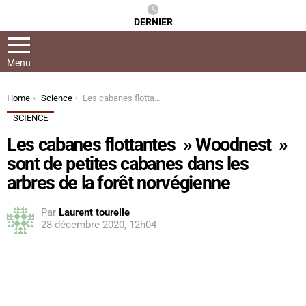
DERNIER
Menu
You are here:
Home
Science
Les cabanes flottantes » Woodnest » sont de petites cabanes dans les arbres de la forêt norvégienne
SCIENCE
Les cabanes flottantes » Woodnest »
sont de petites cabanes dans les
arbres de la forêt norvégienne
Par
Laurent tourelle
28 décembre 2020, 12h04