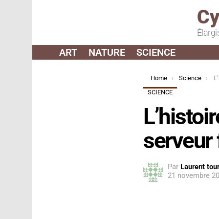
Cy
Élargi
ART
NATURE
SCIENCE
You are here:
Home
Science
L’h
SCIENCE
L’histoi
serveur 
Par
Laurent tour
21 novembre 20