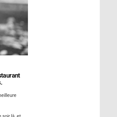
staurant
.
eilleure
soir là, et