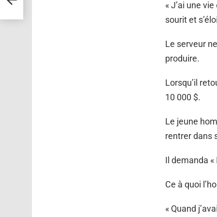
« J’ai une vie 
sourit et s’él
Le serveur ne
produire.
Lorsqu’il reto
10 000 $.
Le jeune homm
rentrer dans 
Il demanda « 
Ce à quoi l’h
« Quand j’avai