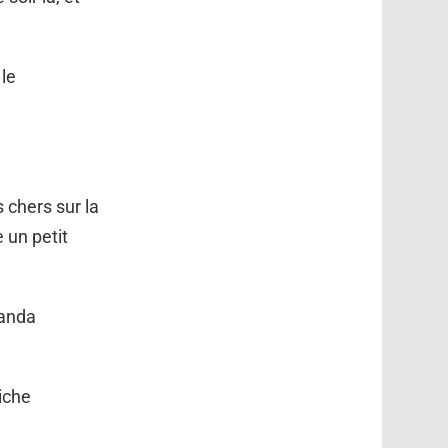
 le
 chers sur la
 un petit
manda
iche