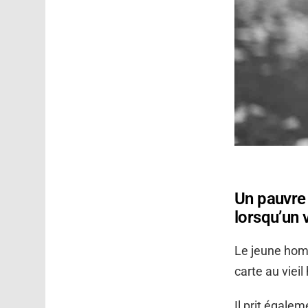
Un pauvre 
lorsqu’un 
Le jeune homm
carte au viei
Il prit égalem