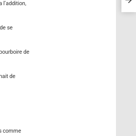
a l’addition,
 de se
n pourboire de
nait de
lais comme