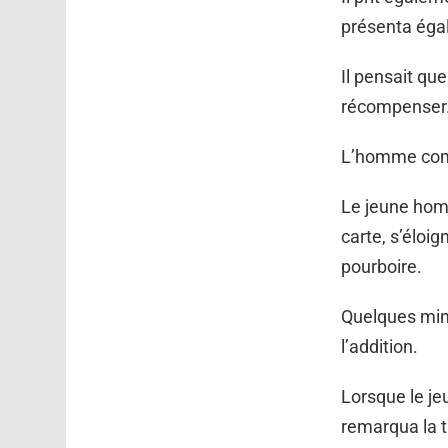
présenta éga
Il pensait que
récompenser
L’homme com
Le jeune homm
carte, s’éloig
pourboire.
Quelques min
l’addition.
Lorsque le je
remarqua la t