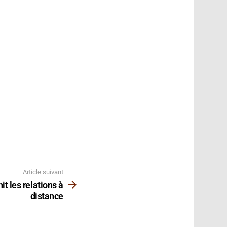
Article suivant
it les relations à
distance