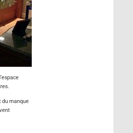
d’espace
res.
nt du manque
uvent