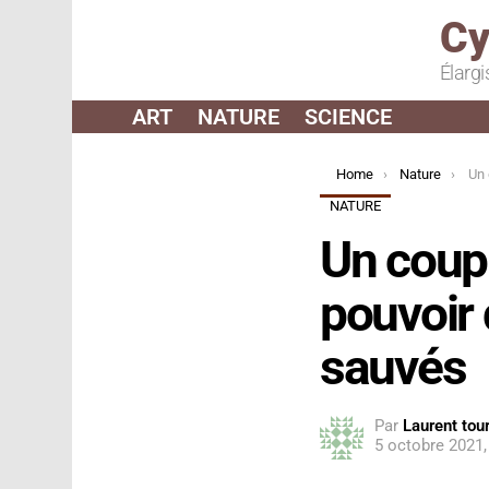
Cy
Élargi
ART
NATURE
SCIENCE
You are here:
Home
Nature
Un cou
NATURE
Un coupl
pouvoir 
sauvés
Par
Laurent tour
5 octobre 2021,