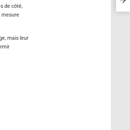
pierr
s de côté,
ur mesure
ge, mais leur
ormir