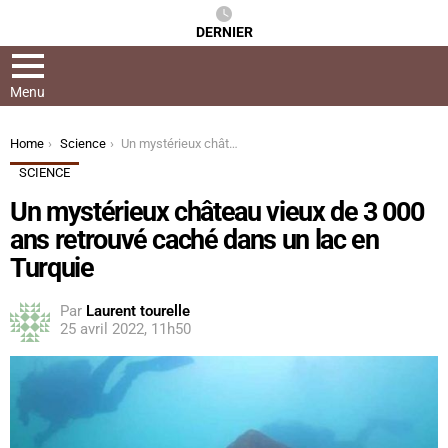
DERNIER
Menu
You are here:
Home
Science
Un mystérieux château vieux de 3 000 ans retrouvé caché dans un lac en Turquie
SCIENCE
Un mystérieux château vieux de 3 000
ans retrouvé caché dans un lac en
Turquie
Par
Laurent tourelle
25 avril 2022, 11h50