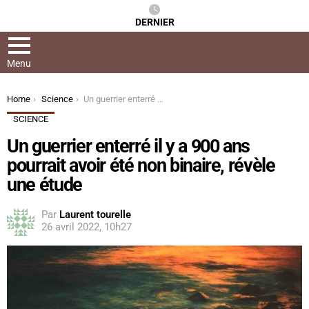
DERNIER
Menu
You are here:
Home
Science
Un guerrier enterré il y a 900 ans pourrait avoir été non binaire, révèle une étude
SCIENCE
Un guerrier enterré il y a 900 ans
pourrait avoir été non binaire, révèle
une étude
Par
Laurent tourelle
26 avril 2022, 10h27