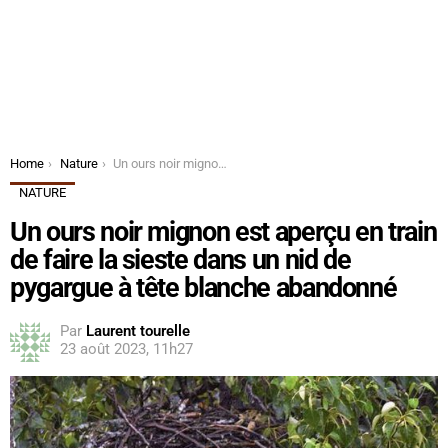
You are here:
Home
Nature
Un ours noir mignon est aperçu en train de faire la sieste dans un nid de pygargue à tête blanche abandonné
NATURE
Un ours noir mignon est aperçu en train
de faire la sieste dans un nid de
pygargue à tête blanche abandonné
Par
Laurent tourelle
23 août 2023, 11h27