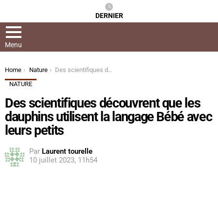
DERNIER
Menu
You are here:
Home
Nature
Des scientifiques découvrent que les dauphins utilisent la langage Bébé avec leurs petits
NATURE
Des scientifiques découvrent que les
dauphins utilisent la langage Bébé avec
leurs petits
Par
Laurent tourelle
10 juillet 2023, 11h54