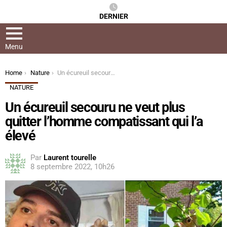
DERNIER
Menu
You are here:
Home
Nature
Un écureuil secouru ne veut plus quitter l’homme compatissant qui l’a élevé
NATURE
Un écureuil secouru ne veut plus
quitter l’homme compatissant qui l’a
élevé
Par
Laurent tourelle
8 septembre 2022, 10h26