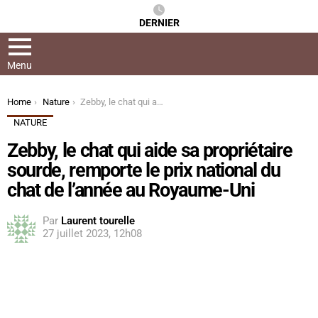
DERNIER
Menu
You are here:
Home
Nature
Zebby, le chat qui aide sa propriétaire sourde, remporte le prix national du chat de l’année au Royaume-Uni
NATURE
Zebby, le chat qui aide sa propriétaire
sourde, remporte le prix national du
chat de l’année au Royaume-Uni
Par
Laurent tourelle
27 juillet 2023, 12h08