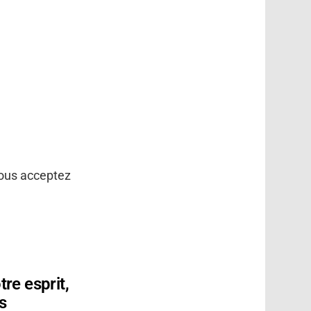
vous acceptez
re esprit,
s