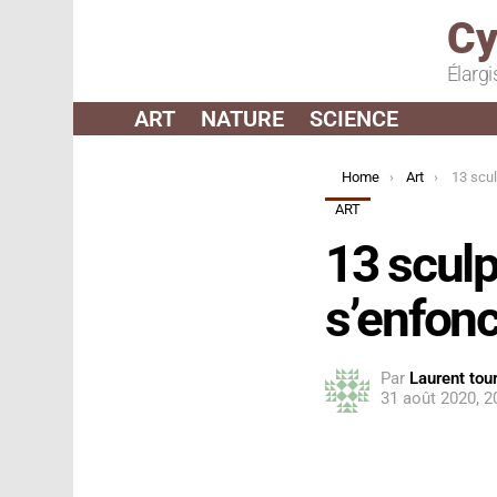
Cy
Élargi
ART
NATURE
SCIENCE
You are here:
Home
Art
13 sculptu
ART
13 scul
s’enfonc
Par
Laurent tour
31 août 2020, 2