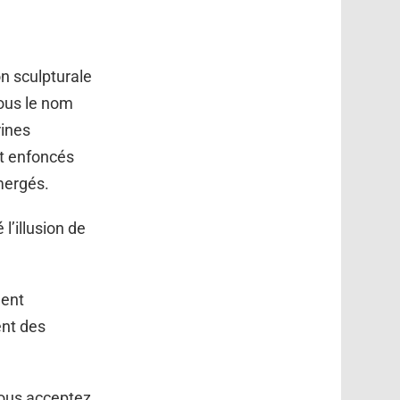
on sculpturale
ous le nom
rines
nt enfoncés
bmergés.
l’illusion de
ment
ent des
vous acceptez