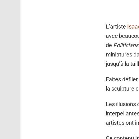
L’artiste
Isaa
avec beaucou
de
Politician
miniatures da
jusqu’à la ta
Faites défiler
la sculpture c
Les illusions 
interpellante
artistes ont i
Ce contenu In