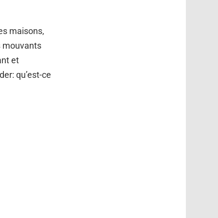
les maisons,
es mouvants
ant et
er: qu’est-ce