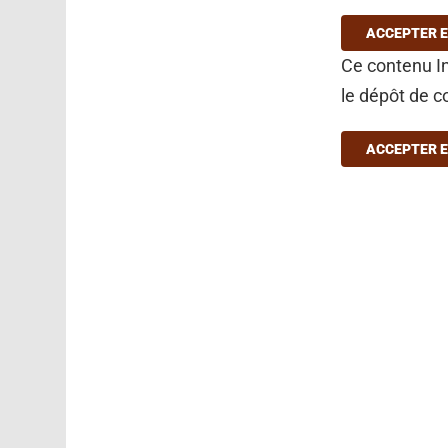
ACCEPTER E
Ce contenu In
le dépôt de c
ACCEPTER E