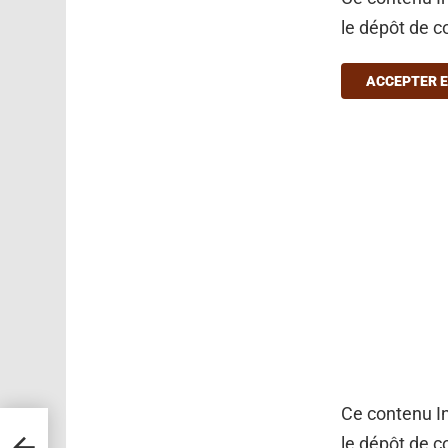
le dépôt de c
ACCEPTER E
Ce contenu In
l
le dépôt de c