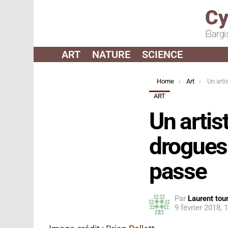
Cy
Élargi
ART
NATURE
SCIENCE
You are here:
Home
Art
Un artiste crée
ART
Un artis
drogues 
passe
Par
Laurent tour
9 février 2018, 