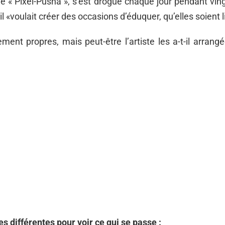
e « Pixel-Pusha », s’est drogué chaque jour pendant ving
l «voulait créer des occasions d’éduquer, qu’elles soient li
ent propres, mais peut-être l’artiste les a-t-il arra
es différentes pour voir ce qui se passe :