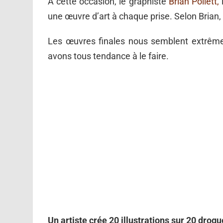
À cette occasion, le graphiste
Brian Pollett,
l
une œuvre d’art à chaque prise. Selon Brian, i
Les œuvres finales nous semblent extrêmem
avons tous tendance à le faire.
Un artiste crée 20 illustrations sur 20 drogu