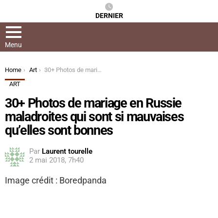
DERNIER
Menu
You are here:
Home
Art
30+ Photos de mariage en Russie maladroites qui sont si mauvaises qu’elles sont bonnes
ART
30+ Photos de mariage en Russie
maladroites qui sont si mauvaises
qu’elles sont bonnes
Par
Laurent tourelle
2 mai 2018, 7h40
Image crédit : Boredpanda