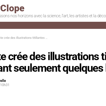
Clope
ssons nos horizons avec la science, l'art, les artistes et la déc
e des illustrations titillantes en utilisant seulement quelques lignes
e crée des illustrations ti
sant seulement quelques 
elle
, 10h31