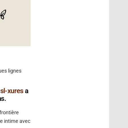
ues lignes
esl-xures
a
ns.
frontière
vie intime avec