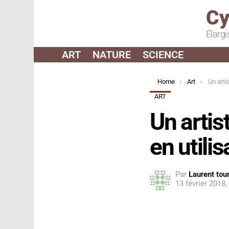
Cy
Élargi
ART
NATURE
SCIENCE
You are here:
Home
Art
Un artiste cré
ART
Un artist
en utili
Par
Laurent tour
13 février 2018