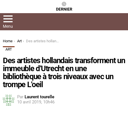
DERNIER
Menu
You are here:
Home
Art
Des artistes hollandais transforment un immeuble d’Utrecht en une bibliothèque à trois niveaux avec un trompe L’oeil
ART
Des artistes hollandais transforment un
immeuble d’Utrecht en une
bibliothèque à trois niveaux avec un
trompe L’oeil
Par
Laurent tourelle
10 avril 2019, 10h46