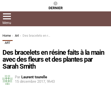
DERNIER
Menu
You are here:
Home
Art
Des bracelets en résine faits à la main avec des fleurs et des plantes par Sarah Smith
ART
Des bracelets en résine faits à la main
avec des fleurs et des plantes par
Sarah Smith
Par
Laurent tourelle
15 décembre 2017, 9h43