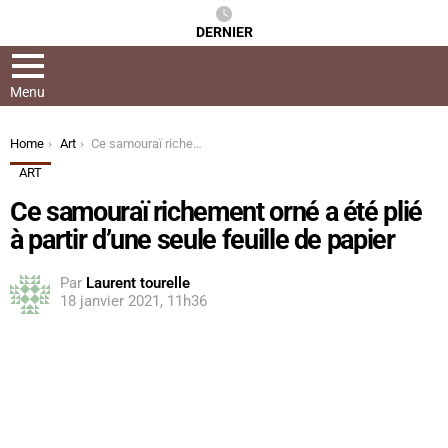
DERNIER
Menu
You are here:
Home
Art
Ce samouraï richement orné a été plié à partir d’une seule feuille de papier
ART
Ce samouraï richement orné a été plié
à partir d’une seule feuille de papier
Par
Laurent tourelle
18 janvier 2021, 11h36