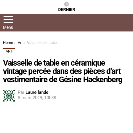
DERNIER
Menu
You are here:
Home
Art
Vaisselle de table en céramique vintage percée dans des pièces d’art vestimentaire de Gésine Hackenberg
ART
Vaisselle de table en céramique
vintage percée dans des pièces d’art
vestimentaire de Gésine Hackenberg
Par
Laure lande
8 mars 2019, 10h38